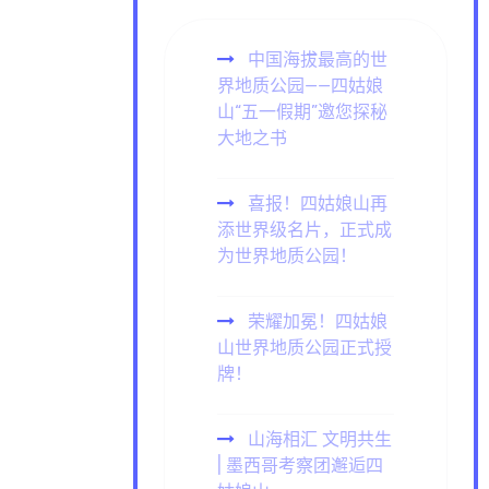
中国海拔最高的世
界地质公园——四姑娘
山“五一假期”邀您探秘
大地之书
喜报！四姑娘山再
添世界级名片，正式成
为世界地质公园！
荣耀加冕！四姑娘
山世界地质公园正式授
牌！
山海相汇 文明共生
| 墨西哥考察团邂逅四