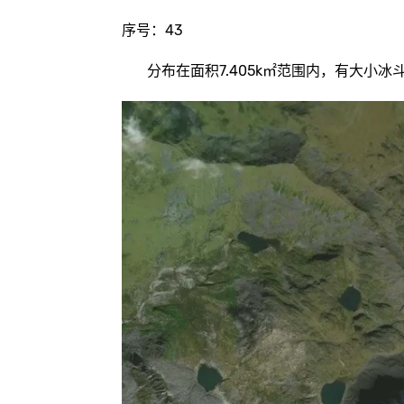
序号：43
分布在面积7.405k㎡范围内，有大小冰斗湖8