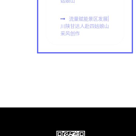
姑娘山
流量赋能景区发展|
川陕甘达人赴四姑娘山
采风创作