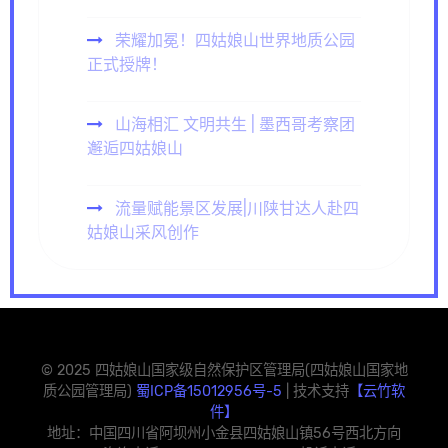
荣耀加冕！四姑娘山世界地质公园
正式授牌！
山海相汇 文明共生 | 墨西哥考察团
邂逅四姑娘山
流量赋能景区发展|川陕甘达人赴四
姑娘山采风创作
© 2025 四姑娘山国家级自然保护区管理局(四姑娘山国家地
质公园管理局)
蜀ICP备15012956号-5
| 技术支持
【云竹软
件】
地址：中国四川省阿坝州小金县四姑娘山镇56号西北方向