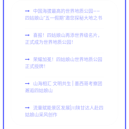
中国海拔最高的世界地质公园——
四姑娘山“五一假期”邀您探秘大地之书
喜报！四姑娘山再添世界级名片，
正式成为世界地质公园！
荣耀加冕！四姑娘山世界地质公园
正式授牌！
山海相汇 文明共生 | 墨西哥考察团
邂逅四姑娘山
流量赋能景区发展|川陕甘达人赴四
姑娘山采风创作