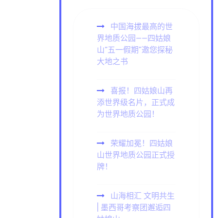
中国海拔最高的世
界地质公园——四姑娘
山“五一假期”邀您探秘
大地之书
喜报！四姑娘山再
添世界级名片，正式成
为世界地质公园！
荣耀加冕！四姑娘
山世界地质公园正式授
牌！
山海相汇 文明共生
| 墨西哥考察团邂逅四