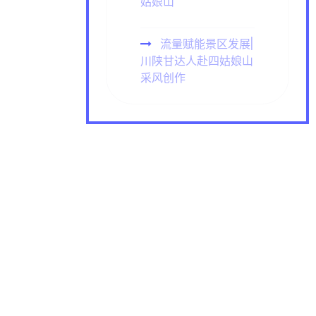
姑娘山
流量赋能景区发展|
川陕甘达人赴四姑娘山
采风创作