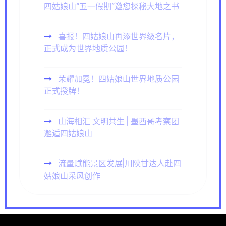
四姑娘山“五一假期”邀您探秘大地之书
喜报！四姑娘山再添世界级名片，
正式成为世界地质公园！
荣耀加冕！四姑娘山世界地质公园
正式授牌！
山海相汇 文明共生 | 墨西哥考察团
邂逅四姑娘山
流量赋能景区发展|川陕甘达人赴四
姑娘山采风创作