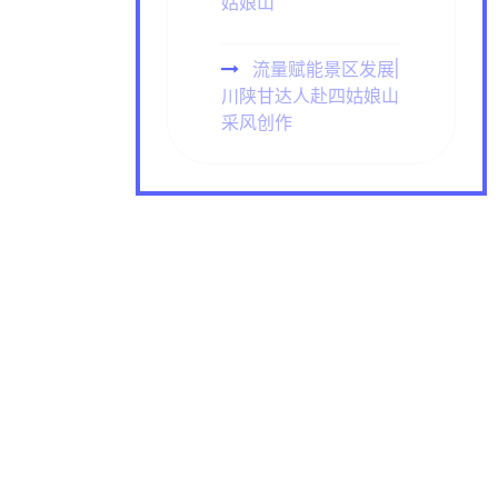
姑娘山
流量赋能景区发展|
川陕甘达人赴四姑娘山
采风创作