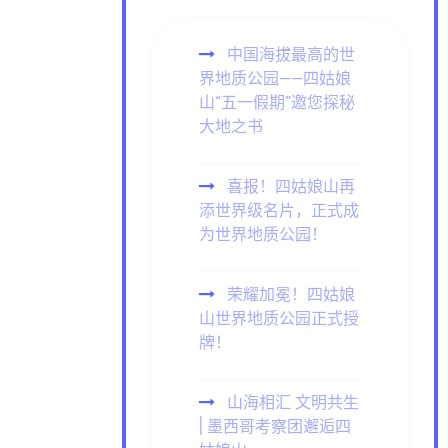
中国海拔最高的世
界地质公园——四姑娘
山“五一假期”邀您探秘
大地之书
喜报！四姑娘山再
添世界级名片，正式成
为世界地质公园！
荣耀加冕！四姑娘
山世界地质公园正式授
牌！
山海相汇 文明共生
| 墨西哥考察团邂逅四