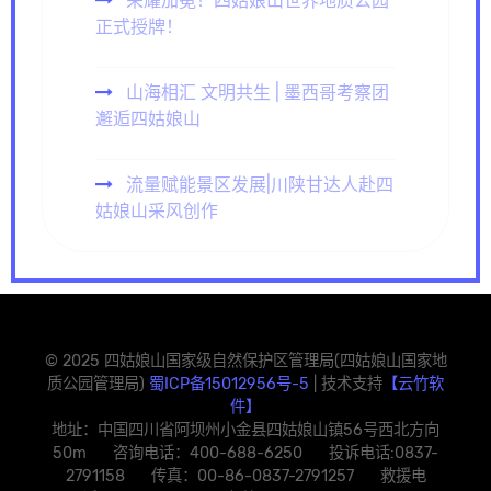
荣耀加冕！四姑娘山世界地质公园
正式授牌！
山海相汇 文明共生 | 墨西哥考察团
邂逅四姑娘山
流量赋能景区发展|川陕甘达人赴四
姑娘山采风创作
© 2025 四姑娘山国家级自然保护区管理局(四姑娘山国家地
质公园管理局)
蜀ICP备15012956号-5
| 技术支持
【云竹软
件】
地址：中国四川省阿坝州小金县四姑娘山镇56号西北方向
50m 咨询电话：400-688-6250 投诉电话:0837-
2791158 传真：00-86-0837-2791257 救援电