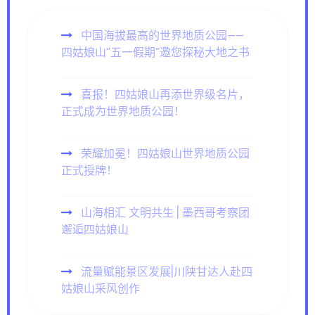
中国海拔最高的世界地质公园——
四姑娘山“五一假期”邀您探秘大地之书
喜报！四姑娘山再添世界级名片，
正式成为世界地质公园！
荣耀加冕！四姑娘山世界地质公园
正式授牌！
山海相汇 文明共生 | 墨西哥考察团
邂逅四姑娘山
流量赋能景区发展|川陕甘达人赴四
姑娘山采风创作