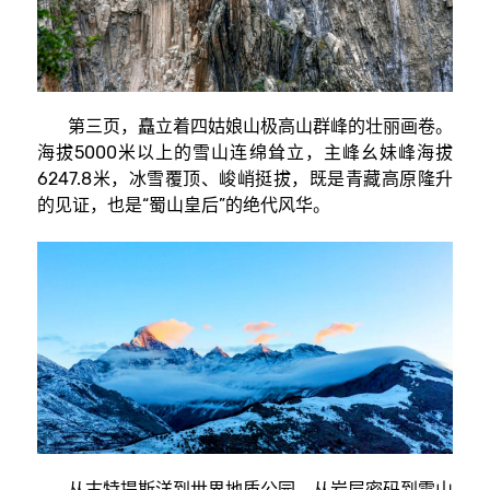
第三页，矗立着四姑娘山极高山群峰的壮丽画卷。
海拔5000米以上的雪山连绵耸立，主峰幺妹峰海拔
6247.8米，冰雪覆顶、峻峭挺拔，既是青藏高原隆升
的见证，也是“蜀山皇后”的绝代风华。
从古特提斯洋到世界地质公园，从岩层密码到雪山