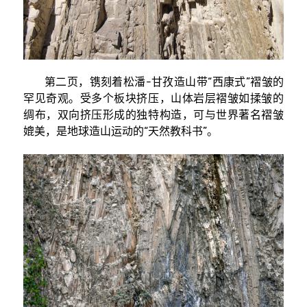
第二页，镌刻着松潘-甘孜造山带“西康式”褶皱的
罕见奇观。受多个板块挤压，山体岩层褶皱如揉皱的
绸布，双向挤压形成的独特构造，可与世界著名褶皱
媲美，是地球造山运动的“天然教科书”。