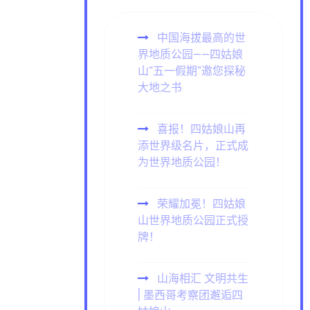
中国海拔最高的世
界地质公园——四姑娘
山“五一假期”邀您探秘
大地之书
喜报！四姑娘山再
添世界级名片，正式成
为世界地质公园！
荣耀加冕！四姑娘
山世界地质公园正式授
牌！
山海相汇 文明共生
| 墨西哥考察团邂逅四