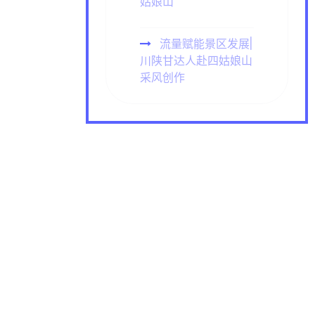
姑娘山
流量赋能景区发展|
川陕甘达人赴四姑娘山
采风创作