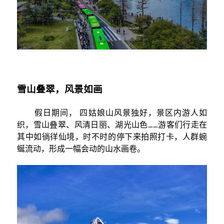
雪山叠翠，风景如画
假日期间， 四姑娘山风景独好，景区内游人如
织，雪山叠翠、风清日丽、湖光山色……游客们行走在
其中如徜徉仙境，时不时的停下来拍照打卡，人群蜿
蜒流动，形成一幅会动的山水画卷。