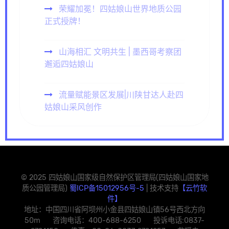
荣耀加冕！四姑娘山世界地质公园
正式授牌！
山海相汇 文明共生 | 墨西哥考察团
邂逅四姑娘山
流量赋能景区发展|川陕甘达人赴四
姑娘山采风创作
© 2025 四姑娘山国家级自然保护区管理局(四姑娘山国家地
质公园管理局)
蜀ICP备15012956号-5
| 技术支持
【云竹软
件】
地址：中国四川省阿坝州小金县四姑娘山镇56号西北方向
50m 咨询电话：400-688-6250 投诉电话:0837-