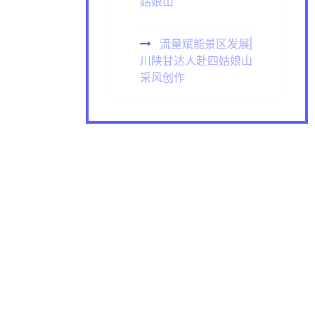
姑娘山
流量赋能景区发展|
川陕甘达人赴四姑娘山
采风创作