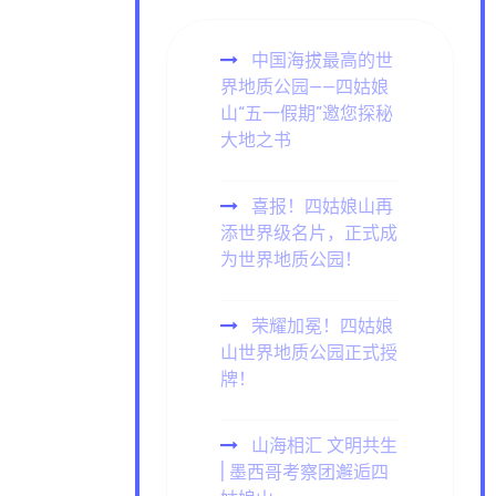
中国海拔最高的世
界地质公园——四姑娘
山“五一假期”邀您探秘
大地之书
喜报！四姑娘山再
添世界级名片，正式成
为世界地质公园！
荣耀加冕！四姑娘
山世界地质公园正式授
牌！
山海相汇 文明共生
| 墨西哥考察团邂逅四