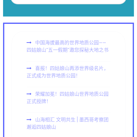
中国海拔最高的世界地质公园——
四姑娘山“五一假期”邀您探秘大地之书
喜报！四姑娘山再添世界级名片，
正式成为世界地质公园！
荣耀加冕！四姑娘山世界地质公园
正式授牌！
山海相汇 文明共生 | 墨西哥考察团
邂逅四姑娘山