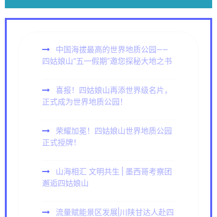
中国海拔最高的世界地质公园——
四姑娘山“五一假期”邀您探秘大地之书
喜报！四姑娘山再添世界级名片，
正式成为世界地质公园！
荣耀加冕！四姑娘山世界地质公园
正式授牌！
山海相汇 文明共生 | 墨西哥考察团
邂逅四姑娘山
流量赋能景区发展|川陕甘达人赴四